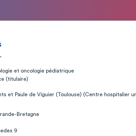
s
T
ogie et oncologie pédiatrique
 (titulaire)
ts et Paule de Viguier (Toulouse) (Centre hospitalier un
rande-Bretagne
cedex 9