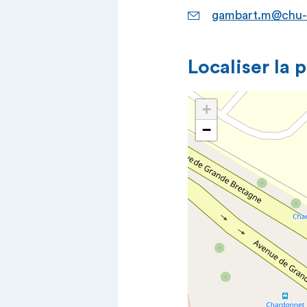
gambart.m@chu-t
Localiser la 
+
−