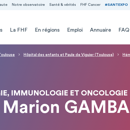
aute
Notre observatoire
Santé & vérités
FHF Cancer
#SANTEXPO
s
La FHF
En régions
Emploi
Annuaire
FAQ
 Toulouse
Hôpital des enfants et Paule de Viguier (Toulouse)
Hém
E, IMMUNOLOGIE ET ONCOLOGIE 
 Marion GAMB