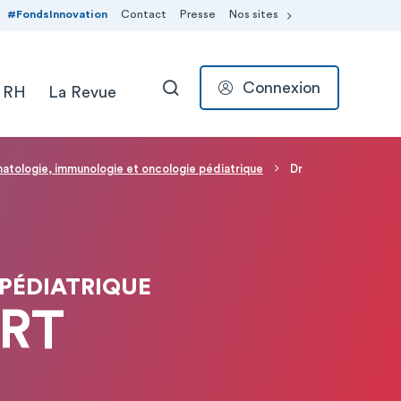
#FondsInnovation
Contact
Presse
Nos sites
Connexion
 RH
La Revue
RECHERCHER
atologie, immunologie et oncologie pédiatrique
Dr
PÉDIATRIQUE
ART