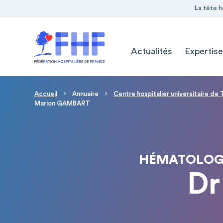
Navigation Pré-entête
Panneau de gestion des cookies
La tête h
Navigation principale
Actualités
Expertise
Fil d'Ariane
Accueil
Annuaire
Centre hospitalier universitaire de
Marion GAMBART
HÉMATOLOGI
Dr