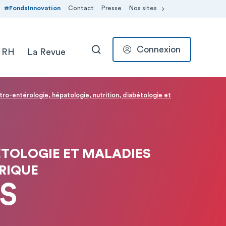
#FondsInnovation
Contact
Presse
Nos sites
Connexion
 RH
La Revue
RECHERCHER
ro-entérologie, hépatologie, nutrition, diabétologie et
ÉTOLOGIE ET MALADIES
RIQUE
S