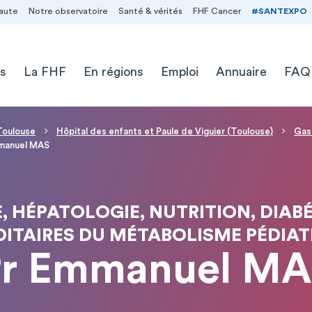
aute
Notre observatoire
Santé & vérités
FHF Cancer
#SANTEXPO
s
La FHF
En régions
Emploi
Annuaire
FAQ
 Toulouse
Hôpital des enfants et Paule de Viguier (Toulouse)
Gast
manuel MAS
 HÉPATOLOGIE, NUTRITION, DIAB
DITAIRES DU MÉTABOLISME PÉDIAT
Pr Emmanuel MA