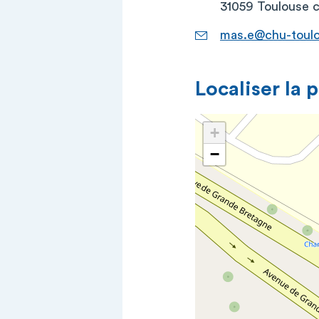
31059 Toulouse 
mas.e@chu-toulo
Localiser la 
+
−