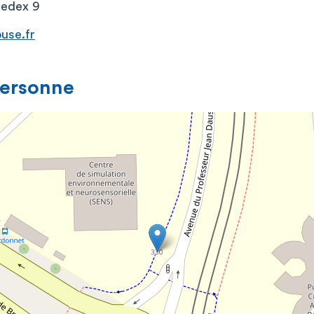
cedex 9
use.fr
personne