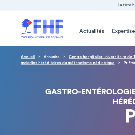
Navigation Pré-entête
Panneau de gestion des cookies
La tête h
Navigation principale
Actualités
Expertise
Fil d'Ariane
Accueil
Annuaire
Centre hospitalier universitaire de
maladies héréditaires du métabolisme pédiatrique
Pr Em
GASTRO-ENTÉROLOGIE,
HÉRÉ