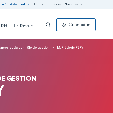
#FondsInnovation
Contact
Presse
Nos sites
Connexion
 RH
La Revue
RECHERCHER
nances et du contrôle de gestion
M. Frédéric PEPY
DE GESTION
Y