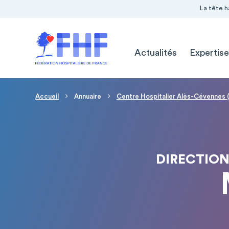
Navigation Pré-entête
Panneau de gestion des cookies
La tête h
Navigation principale
Actualités
Expertise
Fil d'Ariane
Accueil
Annuaire
Centre Hospitalier Alès-Cévennes 
DIRECTION