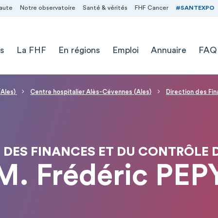
aute
Notre observatoire
Santé & vérités
FHF Cancer
#SANTEXPO
s
La FHF
En régions
Emploi
Annuaire
FAQ
(Ales)
Centre hospitalier Alès-Cévennes (Ales)
Direction des Fi
 DES FINANCES ET DU CONTRÔLE 
M. Frédéric PEP