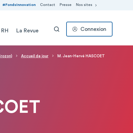
#FondsInnovation
Contact
Presse
Nos sites
Connexion
 RH
La Revue
RECHERCHER
Crozon)
Accueil de jour
M. Jean-Hervé HASCOET
COET