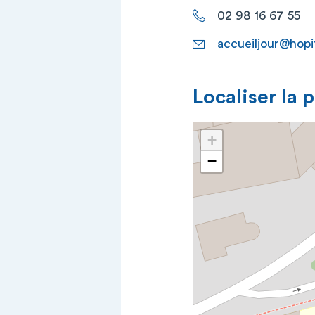
02 98 16 67 55
accueiljour@hopi
Localiser la 
+
−