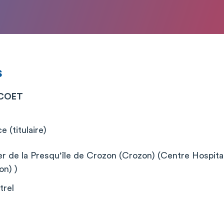
s
SCOET
 (titulaire)
r de la Presqu'île de Crozon (Crozon) (Centre Hospitali
on) )
trel