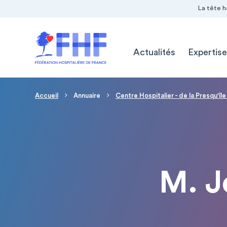
Navigation Pré-entête
Panneau de gestion des cookies
La tête h
Navigation principale
Actualités
Expertise
Fil d'Ariane
Accueil
Annuaire
Centre Hospitalier - de la Presqu'î
M. 