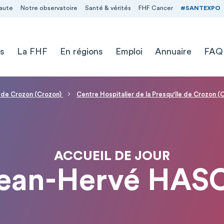
aute
Notre observatoire
Santé & vérités
FHF Cancer
#SANTEXPO
s
La FHF
En régions
Emploi
Annuaire
FAQ
le de Crozon (Crozon)
Centre Hospitalier de la Presqu'île de Crozon (
ACCUEIL DE JOUR
Jean-Hervé HAS