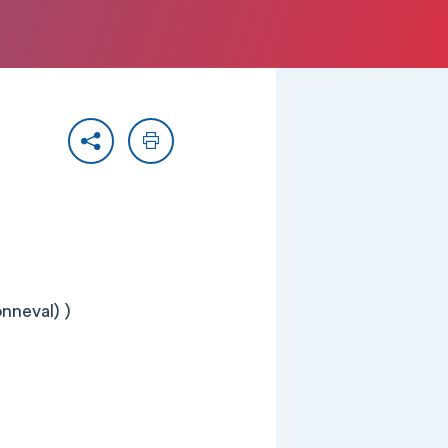
Partager
Imprimer
nneval) )