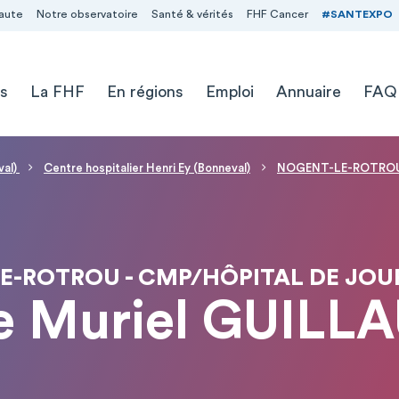
aute
Notre observatoire
Santé & vérités
FHF Cancer
#SANTEXPO
s
La FHF
En régions
Emploi
Annuaire
FAQ
val)
Centre hospitalier Henri Ey (Bonneval)
NOGENT-LE-ROTROU - 
E-ROTROU - CMP/HÔPITAL DE JOU
 Muriel GUILL