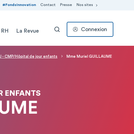
#FondsInnovation
Contact
Presse
Nos sites
Connexion
 RH
La Revue
RECHERCHER
CMP/Hôpital de jour enfants
Mme Muriel GUILLAUME
R ENFANTS
AUME