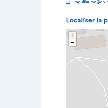
mguillaume@ch-h
Localiser la 
+
−