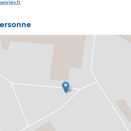
enriey.fr
personne