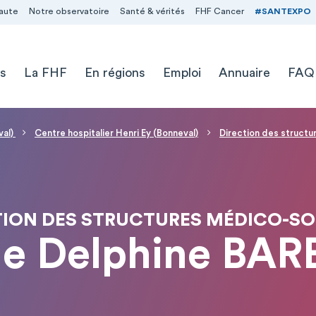
aute
Notre observatoire
Santé & vérités
FHF Cancer
#SANTEXPO
s
La FHF
En régions
Emploi
Annuaire
FAQ
val)
Centre hospitalier Henri Ey (Bonneval)
Direction des structu
TION DES STRUCTURES MÉDICO-SO
 Delphine BAR