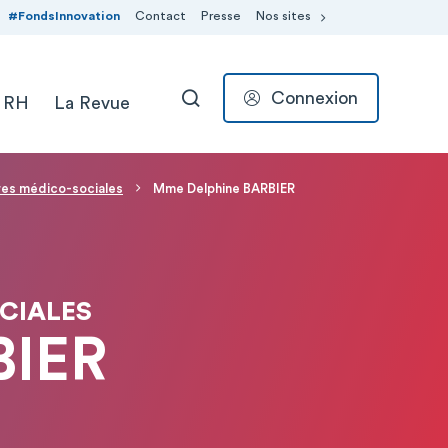
#FondsInnovation
Contact
Presse
Nos sites
Connexion
 RH
La Revue
RECHERCHER
res médico-sociales
Mme Delphine BARBIER
CIALES
BIER