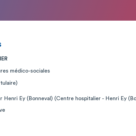
s
IER
ures médico-sociales
tulaire)
r Henri Ey (Bonneval) (Centre hospitalier - Henri Ey (Bo
ève