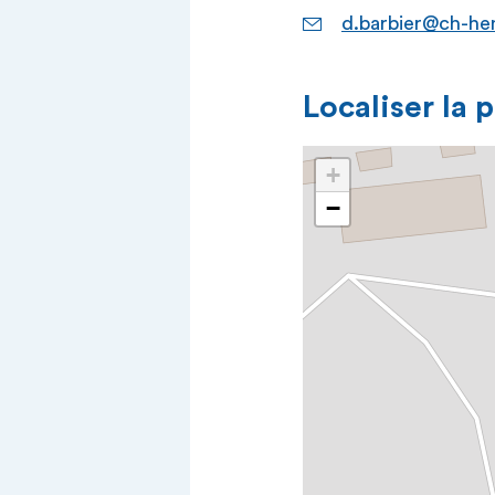
d.barbier@ch-hen
Localiser la 
+
−