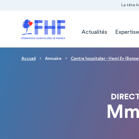
Navigation Pré-entête
Panneau de gestion des cookies
La tête h
Navigation principale
Actualités
Expertise
Fil d'Ariane
Accueil
Annuaire
Centre hospitalier - Henri Ey (Bonne
DIREC
Mme