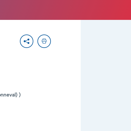
Partager
Imprimer
nneval) )