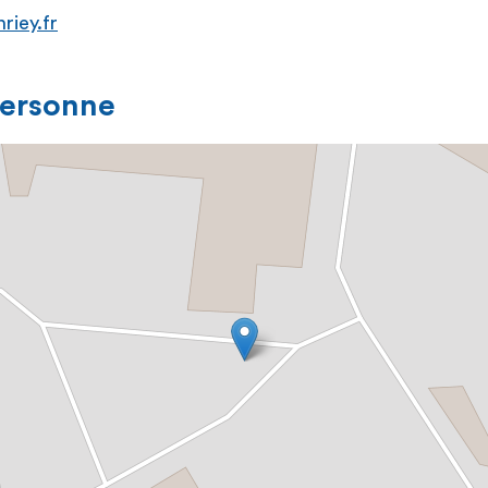
riey.fr
personne