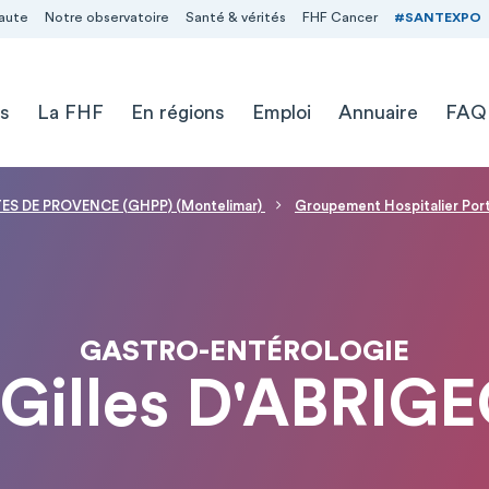
aute
Notre observatoire
Santé & vérités
FHF Cancer
#SANTEXPO
s
La FHF
En régions
Emploi
Annuaire
FAQ
S DE PROVENCE (GHPP) (Montelimar)
Groupement Hospitalier Po
GASTRO-ENTÉROLOGIE
 Gilles D'ABRIG