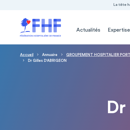
Navigation Pré-entête
Panneau de gestion des cookies
La tête h
Navigation principale
Actualités
Expertise
Fil d'Ariane
Accueil
Annuaire
GROUPEMENT HOSPITALIER PORTE
Dr Gilles D'ABRIGEON
Dr