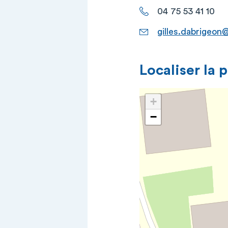
04 75 53 41 10
gilles.dabrigeon
Localiser la 
+
−