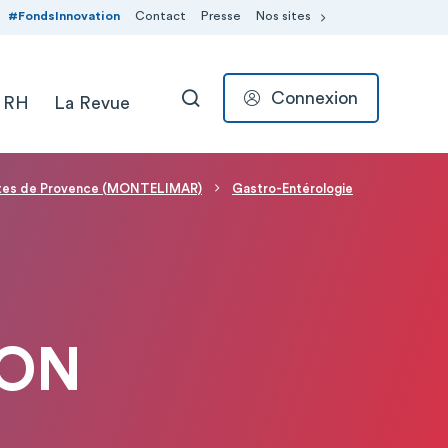
#FondsInnovation
Contact
Presse
Nos sites
Connexion
 RH
La Revue
RECHERCHER
rtes de Provence (MONTELIMAR)
Gastro-Entérologie
EON