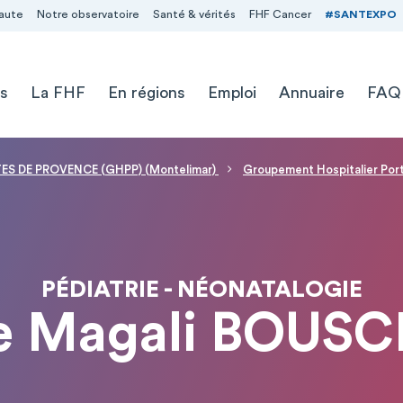
aute
Notre observatoire
Santé & vérités
FHF Cancer
#SANTEXPO
s
La FHF
En régions
Emploi
Annuaire
FAQ
S DE PROVENCE (GHPP) (Montelimar)
Groupement Hospitalier Po
PÉDIATRIE - NÉONATALOGIE
 Magali BOUS