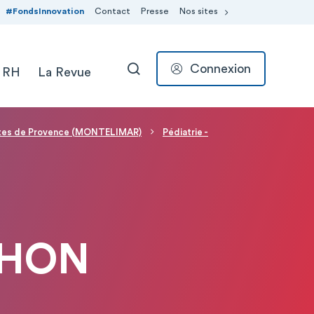
#FondsInnovation
Contact
Presse
Nos sites
Connexion
 RH
La Revue
RECHERCHER
rtes de Provence (MONTELIMAR)
Pédiatrie -
CHON