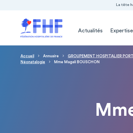
Navigation Pré-entête
Panneau de gestion des cookies
La tête h
Navigation principale
Actualités
Expertise
Fil d'Ariane
Accueil
Annuaire
GROUPEMENT HOSPITALIER PORTE
Néonatalogie
Mme Magali BOUSCHON
Mme