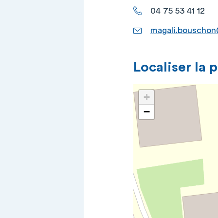
04 75 53 41 12
magali.bouschon
Localiser la 
+
−