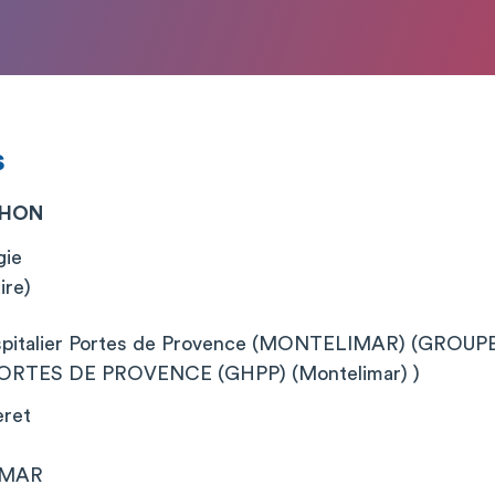
s
CHON
gie
ire)
pitalier Portes de Provence (MONTELIMAR) (GROU
ORTES DE PROVENCE (GHPP) (Montelimar) )
eret
IMAR