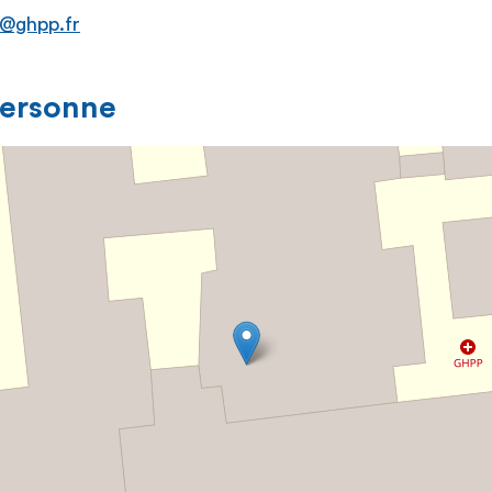
t@ghpp.fr
personne