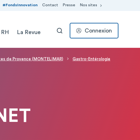
#FondsInnovation
Contact
Presse
Nos sites
Connexion
 RH
La Revue
RECHERCHER
rtes de Provence (MONTELIMAR)
Gastro-Entérologie
NET