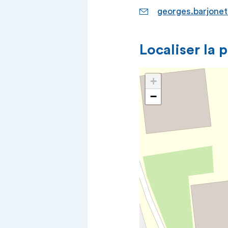
georges.barjone
Localiser la 
+
−