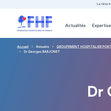
Navigation Pré-entête
Panneau de gestion des cookies
La tête h
Navigation principale
Actualités
Expertise
Fil d'Ariane
Accueil
Annuaire
GROUPEMENT HOSPITALIER PORTE
Dr Georges BARJONET
Dr