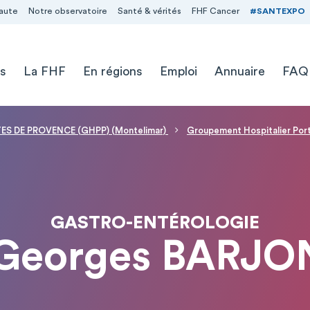
aute
Notre observatoire
Santé & vérités
FHF Cancer
#SANTEXPO
s
La FHF
En régions
Emploi
Annuaire
FAQ
S DE PROVENCE (GHPP) (Montelimar)
Groupement Hospitalier Po
GASTRO-ENTÉROLOGIE
 Georges BARJO