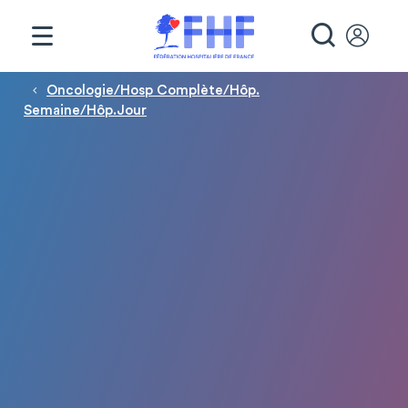
Panneau de gestion des cookies
RECHE
Fil d'Ariane
Oncologie/Hosp Complète/Hôp.
Semaine/Hôp.Jour