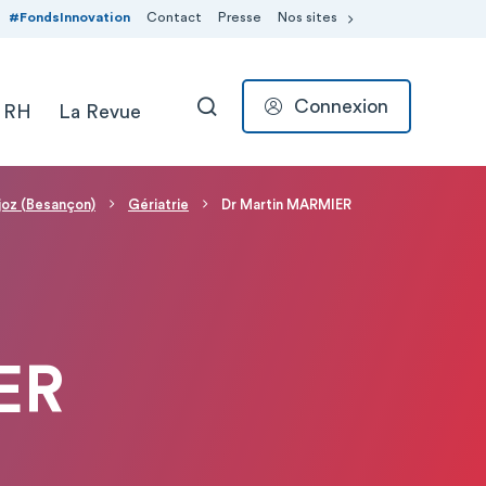
#FondsInnovation
Contact
Presse
Nos sites
Connexion
 RH
La Revue
RECHERCHER
njoz (Besançon)
Gériatrie
Dr Martin MARMIER
ER