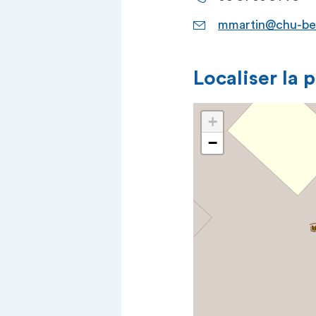
mmartin@chu-be
Localiser la 
+
−