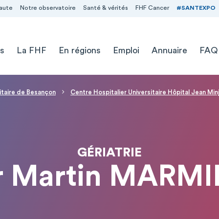
aute
Notre observatoire
Santé & vérités
FHF Cancer
#SANTEXPO
s
La FHF
En régions
Emploi
Annuaire
FAQ
sitaire de Besançon
Centre Hospitalier Universitaire Hôpital Jean Mi
GÉRIATRIE
r Martin MARMI