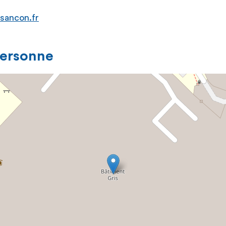
sancon.fr
personne