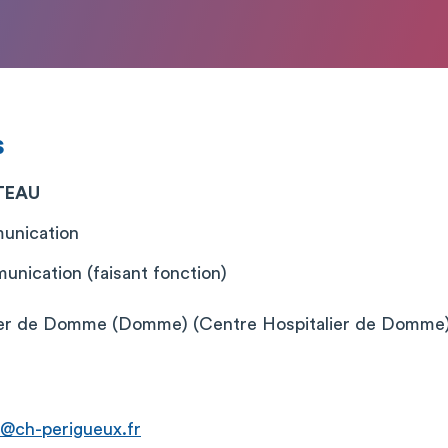
s
TEAU
munication
unication (faisant fonction)
ier de Domme (Domme) (Centre Hospitalier de Domme
u@ch-perigueux.fr