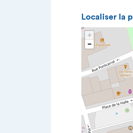
Localiser la 
+
−