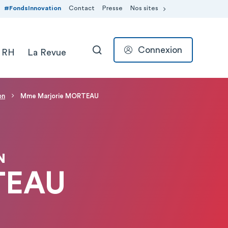
#FondsInnovation
Contact
Presse
Nos sites
Connexion
 RH
La Revue
RECHERCHER
on
Mme Marjorie MORTEAU
N
TEAU