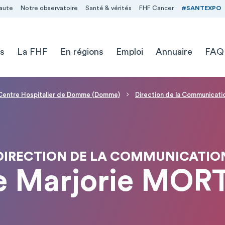
aute
Notre observatoire
Santé & vérités
FHF Cancer
#SANTEXPO
s
La FHF
En régions
Emploi
Annuaire
FAQ
Centre Hospitalier de Domme (Domme)
Direction de la Communicati
DIRECTION DE LA COMMUNICATIO
 Marjorie MOR