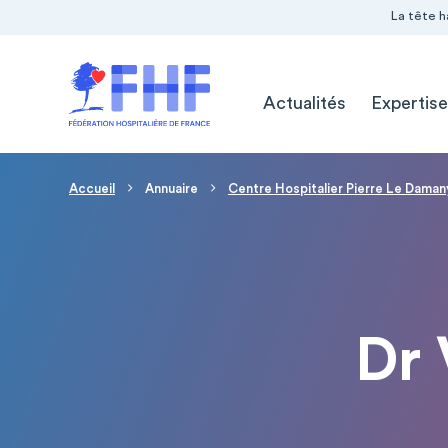
Navigation Pré-entête
Panneau de gestion des cookies
La tête h
Navigation principale
Actualités
Expertise
Fil d'Ariane
Accueil
Annuaire
Centre Hospitalier Pierre Le Daman
Dr