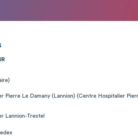
s
UR
aire)
er Pierre Le Damany (Lannion) (Centre Hospitalier Pie
er Lannion-Trestel
Cedex