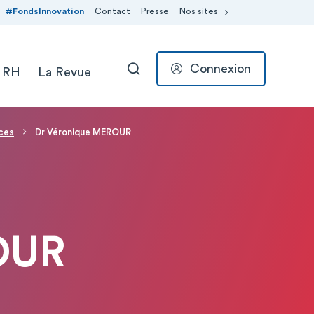
#FondsInnovation
Contact
Presse
Nos sites
Connexion
 RH
La Revue
RECHERCHER
ces
Dr Véronique MEROUR
OUR