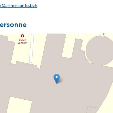
r@armorsante.bzh
personne