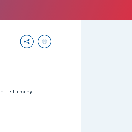
Partager
Imprimer
rre Le Damany