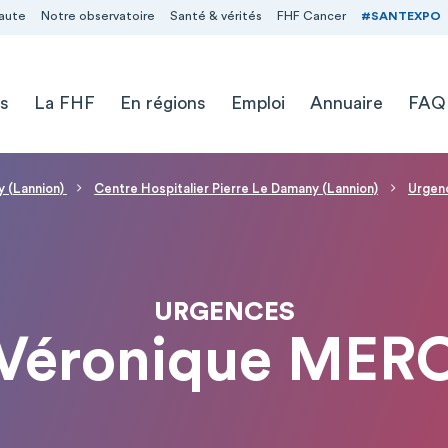
aute
Notre observatoire
Santé & vérités
FHF Cancer
#SANTEXPO
s
La FHF
En régions
Emploi
Annuaire
FAQ
y (Lannion)
Centre Hospitalier Pierre Le Damany (Lannion)
Urgen
URGENCES
 Véronique MER