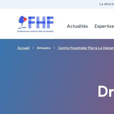
Navigation Pré-entête
Panneau de gestion des cookies
La tête h
Navigation principale
Actualités
Expertise
Fil d'Ariane
Accueil
Annuaire
Centre Hospitalier Pierre Le Daman
Dr