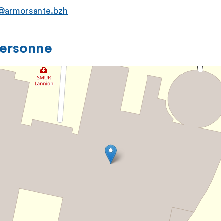
@armorsante.bzh
personne