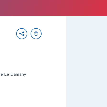
Partager
Imprimer
rre Le Damany