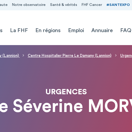
aute
Notre observatoire
Santé & vérités
FHF Cancer
#SANTEXPO
s
La FHF
En régions
Emploi
Annuaire
FAQ
y (Lannion)
Centre Hospitalier Pierre Le Damany (Lannion)
Urgen
URGENCES
 Séverine MO