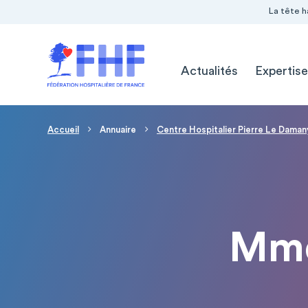
Navigation Pré-entête
Panneau de gestion des cookies
La tête h
Navigation principale
Actualités
Expertise
Fil d'Ariane
Accueil
Annuaire
Centre Hospitalier Pierre Le Daman
Mme