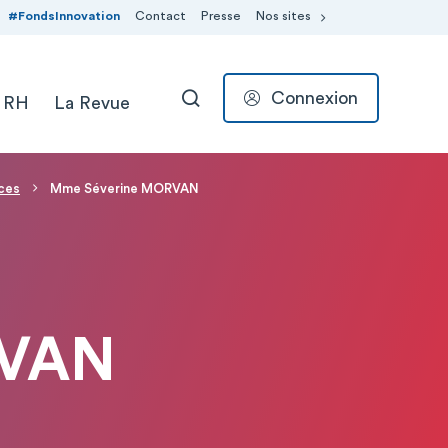
#FondsInnovation
Contact
Presse
Nos sites
Connexion
 RH
La Revue
RECHERCHER
ces
Mme Séverine MORVAN
RVAN