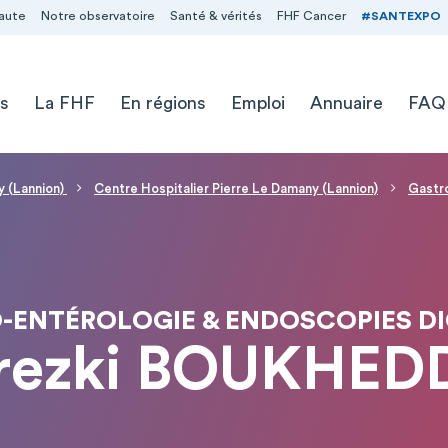
aute
Notre observatoire
Santé & vérités
FHF Cancer
#SANTEXPO
s
La FHF
En régions
Emploi
Annuaire
FAQ
y (Lannion)
Centre Hospitalier Pierre Le Damany (Lannion)
Gastro
-ENTÉROLOGIE & ENDOSCOPIES DI
Arezki BOUKHED