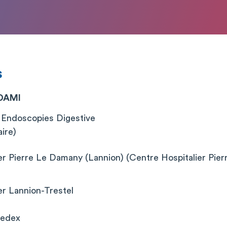
s
DDAMI
 Endoscopies Digestive
aire)
er Pierre Le Damany (Lannion) (Centre Hospitalier Pie
er Lannion-Trestel
Cedex