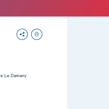
Partager
Imprimer
rre Le Damany