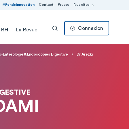
#FondsInnovation
Contact
Presse
Nos sites
Connexion
 RH
La Revue
RECHERCHER
-Entérologie & Endoscopies Digestive
Dr Arezki
GESTIVE
DAMI