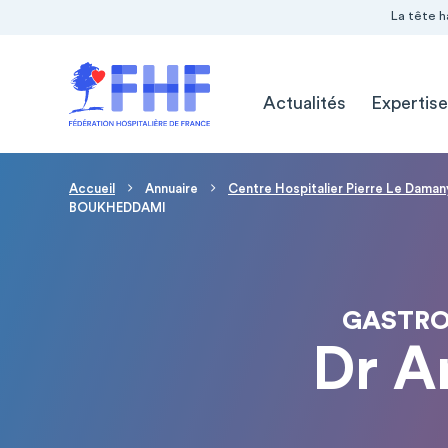
Navigation Pré-entête
Panneau de gestion des cookies
La tête h
Navigation principale
Actualités
Expertise
Fil d'Ariane
Accueil
Annuaire
Centre Hospitalier Pierre Le Daman
BOUKHEDDAMI
GASTRO
Dr 