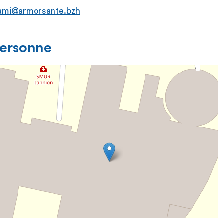
ami@armorsante.bzh
personne