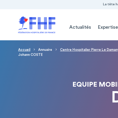
Navigation Pré-entête
Panneau de gestion des cookies
La tête h
Navigation principale
Actualités
Expertise
Fil d'Ariane
Accueil
Annuaire
Centre Hospitalier Pierre Le Daman
Johann COSTE
EQUIPE MOBIL