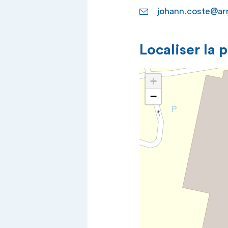
johann.coste@ar
Localiser la 
+
−