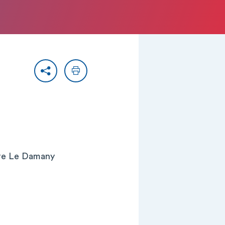
Partager
Imprimer
rre Le Damany