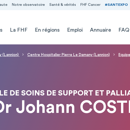
aute
Notre observatoire
Santé & vérités
FHF Cancer
#SANTEXPO
s
La FHF
En régions
Emploi
Annuaire
FAQ
y (Lannion)
Centre Hospitalier Pierre Le Damany (Lannion)
Equipe
E DE SOINS DE SUPPORT ET PALLI
Dr Johann COST