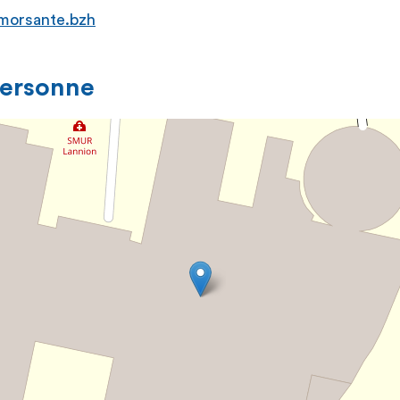
morsante.bzh
personne