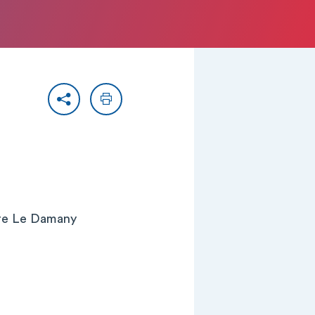
Partager
Imprimer
rre Le Damany