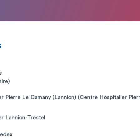
s
e
aire)
er Pierre Le Damany (Lannion) (Centre Hospitalier Pie
er Lannion-Trestel
Cedex