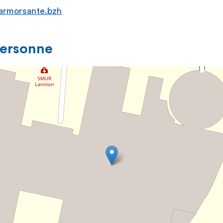
armorsante.bzh
personne