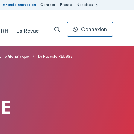
#FondsInnovation
Contact
Presse
Nos sites
Connexion
 RH
La Revue
RECHERCHER
ine Gériatrique
Dr Pascale REUSSE
SE