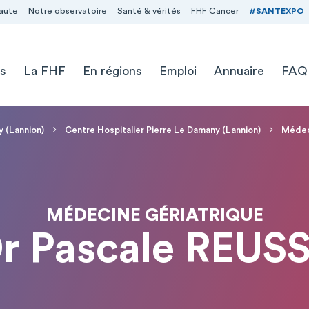
aute
Notre observatoire
Santé & vérités
FHF Cancer
#SANTEXPO
s
La FHF
En régions
Emploi
Annuaire
FAQ
y (Lannion)
Centre Hospitalier Pierre Le Damany (Lannion)
Médec
MÉDECINE GÉRIATRIQUE
r Pascale REUS