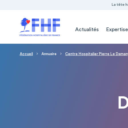
Navigation Pré-entête
Panneau de gestion des cookies
La tête h
Navigation principale
Actualités
Expertise
Fil d'Ariane
Accueil
Annuaire
Centre Hospitalier Pierre Le Daman
D