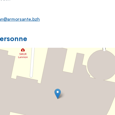
lan@armorsante.bzh
personne