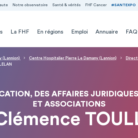
aute
Notre observatoire
Santé & vérités
FHF Cancer
#SANTEXPO
s
La FHF
En régions
Emploi
Annuaire
FAQ
y (Lannion)
Centre Hospitalier Pierre Le Damany (Lannion)
Direct
LELAN
ATION, DES AFFAIRES JURIDIQUES
ET ASSOCIATIONS
Clémence TOUL