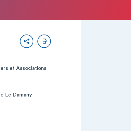
Partager
Imprimer
gers et Associations
rre Le Damany