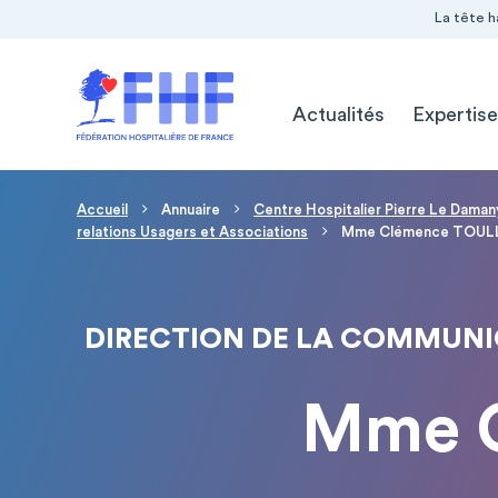
Navigation Pré-entête
Panneau de gestion des cookies
La tête h
Navigation principale
Actualités
Expertise
Fil d'Ariane
Accueil
Annuaire
Centre Hospitalier Pierre Le Daman
relations Usagers et Associations
Mme Clémence TOUL
DIRECTION DE LA COMMUNIC
Mme 