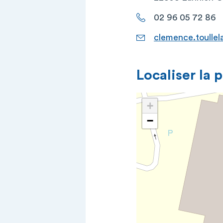
02 96 05 72 86
clemence.toulle
Localiser la 
+
−