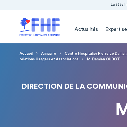
Navigation Pré-entête
Panneau de gestion des cookies
La tête h
Navigation principale
Actualités
Expertise
Fil d'Ariane
Accueil
Annuaire
Centre Hospitalier Pierre Le Daman
relations Usagers et Associations
M. Damien OUDOT
DIRECTION DE LA COMMUNIC
M