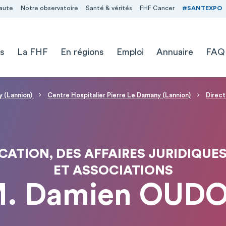
aute
Notre observatoire
Santé & vérités
FHF Cancer
#SANTEXPO
s
La FHF
En régions
Emploi
Annuaire
FAQ
y (Lannion)
Centre Hospitalier Pierre Le Damany (Lannion)
Direct
ATION, DES AFFAIRES JURIDIQUES
ET ASSOCIATIONS
. Damien OUD