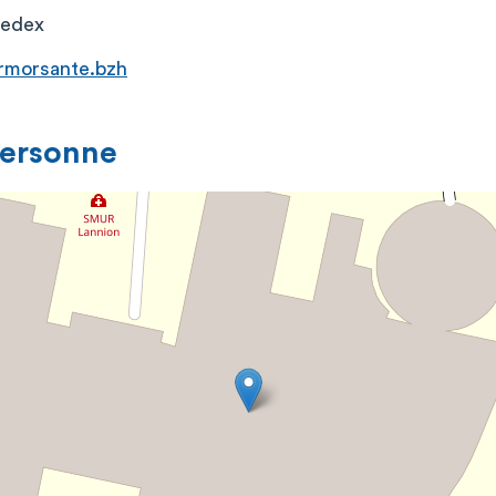
Cedex
rmorsante.bzh
personne