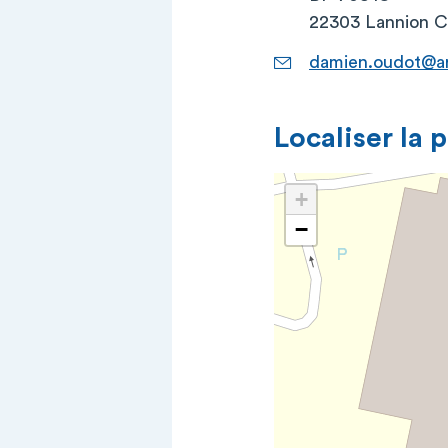
22303 Lannion 
damien.oudot@a
Localiser la 
+
−