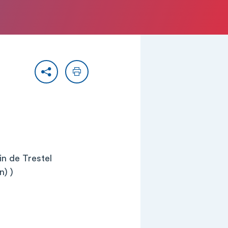
Partager
Imprimer
in de Trestel
) )