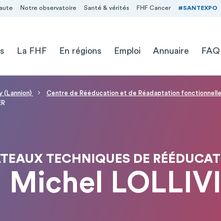
aute
Notre observatoire
Santé & vérités
FHF Cancer
#SANTEXPO
s
La FHF
En régions
Emploi
Annuaire
FAQ
y (Lannion)
Centre de Rééducation et de Réadaptation fonctionnell
ER
TEAUX TECHNIQUES DE RÉÉDUCAT
 Michel LOLLIV