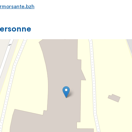
@armorsante.bzh
personne