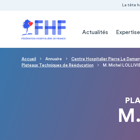
Navigation Pré-entête
Panneau de gestion des cookies
La tête h
Navigation principale
Actualités
Expertise
Fil d'Ariane
Accueil
Annuaire
Centre Hospitalier Pierre Le Daman
Plateaux Techniques de Rééducation
M. Michel LOLLIVI
PLA
M.