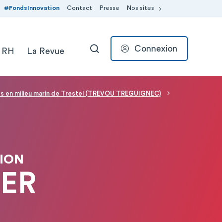
#FondsInnovation
Contact
Presse
Nos sites
Connexion
 RH
La Revue
RECHERCHER
es en milieu marin de Trestel (TREVOU TREGUIGNEC)
ION
IER