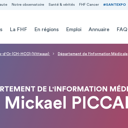
aute
Notre observatoire
Santé & vérités
FHF Cancer
#SANTEXPO
s
La FHF
En régions
Emploi
Annuaire
FAQ
te-d'Or (CH-HCO) (Vitteaux)
Département de l'Information Médicale
RTEMENT DE L'INFORMATION MÉD
 Mickael PICC