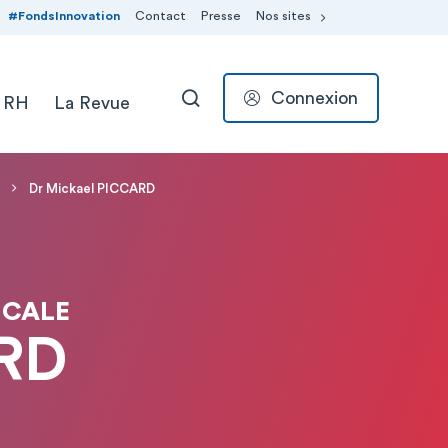
#FondsInnovation
Contact
Presse
Nos sites
Connexion
 RH
La Revue
RECHERCHER
Dr Mickael PICCARD
ICALE
ARD