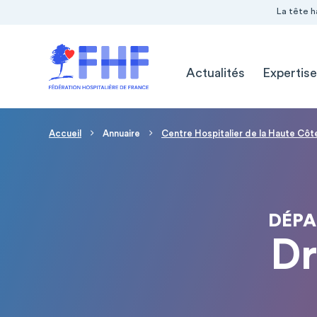
Navigation Pré-entête
Panneau de gestion des cookies
La tête h
Navigation principale
Actualités
Expertise
Fil d'Ariane
Accueil
Annuaire
Centre Hospitalier de la Haute Cô
DÉPA
Dr