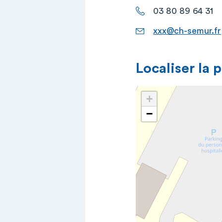
03 80 89 64 31
xxx@ch-semur.fr
Localiser la 
+
−