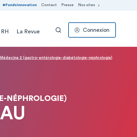
#FondsInnovation
Contact
Presse
Nos sites
Connexion
 RH
La Revue
RECHERCHER
Médecine 2 (gastro-entérologie-diabétologie-néphrologie)
E-NÉPHROLOGIE)
EAU