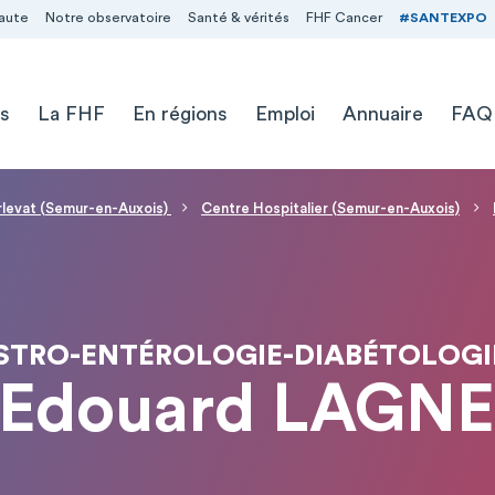
aute
Notre observatoire
Santé & vérités
FHF Cancer
#SANTEXPO
s
La FHF
En régions
Emploi
Annuaire
FAQ
levat (Semur-en-Auxois)
Centre Hospitalier (Semur-en-Auxois)
ASTRO-ENTÉROLOGIE-DIABÉTOLOGI
 Edouard LAGN