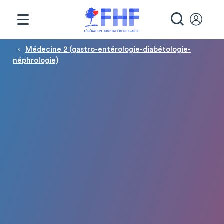
Panneau de gestion des cookies
RECHE
Fil d'Ariane
Médecine 2 (gastro-entérologie-diabétologie-
néphrologie)