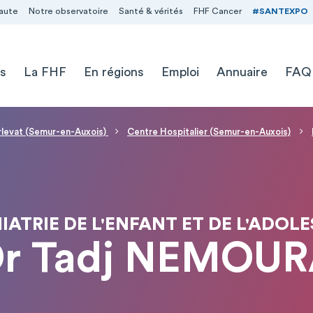
aute
Notre observatoire
Santé & vérités
FHF Cancer
#SANTEXPO
s
La FHF
En régions
Emploi
Annuaire
FAQ
levat (Semur-en-Auxois)
Centre Hospitalier (Semur-en-Auxois)
IATRIE DE L'ENFANT ET DE L'ADOL
r Tadj NEMOU