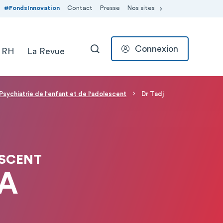
#FondsInnovation
Contact
Presse
Nos sites
Connexion
 RH
La Revue
RECHERCHER
Psychiatrie de l'enfant et de l'adolescent
Dr Tadj
ESCENT
RA