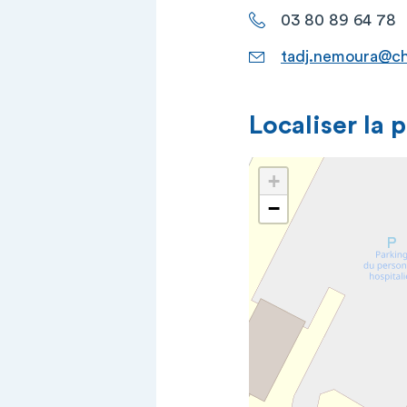
03 80 89 64 78
tadj.nemoura@ch
Localiser la 
+
−