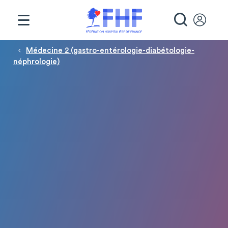
Panneau de gestion des cookies
RECHE
Fil d'Ariane
Médecine 2 (gastro-entérologie-diabétologie-
néphrologie)