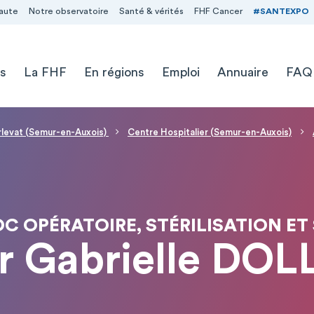
aute
Notre observatoire
Santé & vérités
FHF Cancer
#SANTEXPO
s
La FHF
En régions
Emploi
Annuaire
FAQ
levat (Semur-en-Auxois)
Centre Hospitalier (Semur-en-Auxois)
C OPÉRATOIRE, STÉRILISATION ET 
r Gabrielle DOL