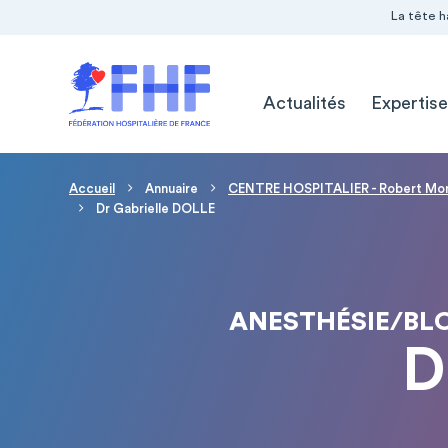
Navigation Pré-entête
Panneau de gestion des cookies
La tête h
Navigation principale
Actualités
Expertise
Fil d'Ariane
Accueil
Annuaire
CENTRE HOSPITALIER - Robert Mor
Dr Gabrielle DOLLE
ANESTHÉSIE/BLO
D