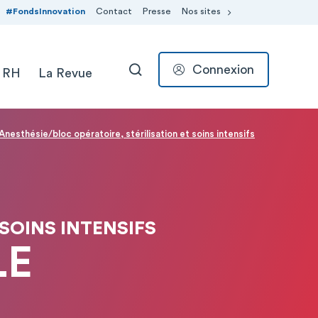
#FondsInnovation
Contact
Presse
Nos sites
Connexion
 RH
La Revue
RECHERCHER
Anesthésie/bloc opératoire, stérilisation et soins intensifs
SOINS INTENSIFS
LE