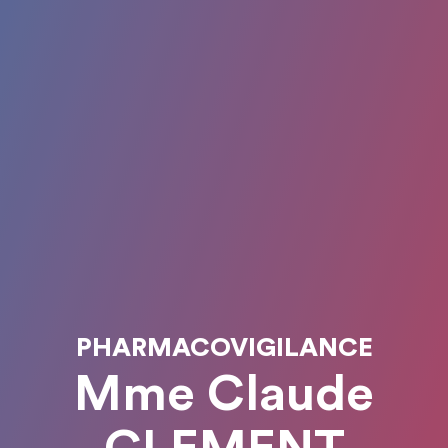
PHARMACOVIGILANCE
Mme Claude