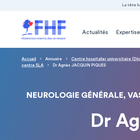
Navigation Pré-entête
Panneau de gestion des cookies
La tête h
Navigation principale
Actualités
Expertise
Fil d'Ariane
Accueil
Annuaire
Centre hospitalier universitaire (Dij
centre SLA
Dr Agnès JACQUIN PIQUES
NEUROLOGIE GÉNÉRALE, VA
Dr A