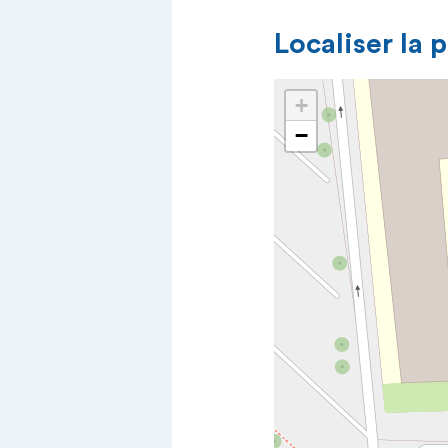
Localiser la 
+
−