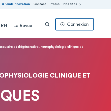
#FondsInnovation
Contact
Presse
Nos sites
Connexion
 RH
La Revue
RECHERCHER
asculaire et dégénérative, neurophysiologie clinique et
OPHYSIOLOGIE CLINIQUE ET
IQUES