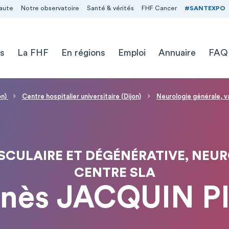
aute
Notre observatoire
Santé & vérités
FHF Cancer
#SANTEXPO
s
La FHF
En régions
Emploi
Annuaire
FAQ
on)
Centre hospitalier universitaire (Dijon)
Neurologie générale, v
SCULAIRE ET DÉGÉNÉRATIVE, NEUR
CENTRE SLA
gnès JACQUIN P