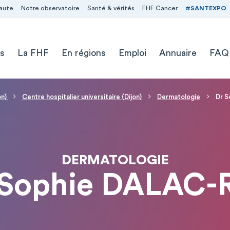
aute
Notre observatoire
Santé & vérités
FHF Cancer
#SANTEXPO
s
La FHF
En régions
Emploi
Annuaire
FAQ
on)
Centre hospitalier universitaire (Dijon)
Dermatologie
Dr 
DERMATOLOGIE
 Sophie DALAC-