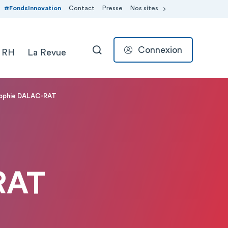
#FondsInnovation
Contact
Presse
Nos sites
Connexion
 RH
La Revue
RECHERCHER
Sophie DALAC-RAT
RAT