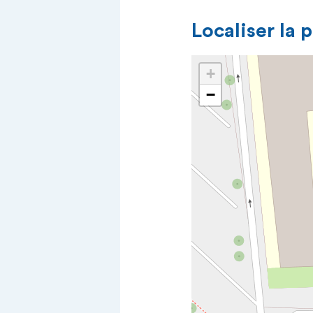
Localiser la 
+
−