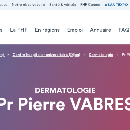
aute
Notre observatoire
Santé & vérités
FHF Cancer
#SANTEXPO
s
La FHF
En régions
Emploi
Annuaire
FAQ
on)
Centre hospitalier universitaire (Dijon)
Dermatologie
Pr P
DERMATOLOGIE
Pr Pierre VABRE