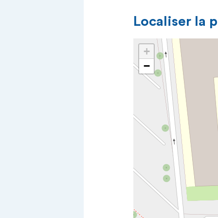
Localiser la 
+
−