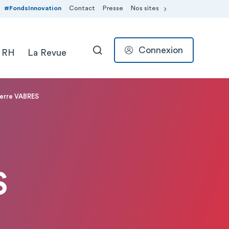
#FondsInnovation
Contact
Presse
Nos sites
Connexion
 RH
La Revue
RECHERCHER
ierre VABRES
S