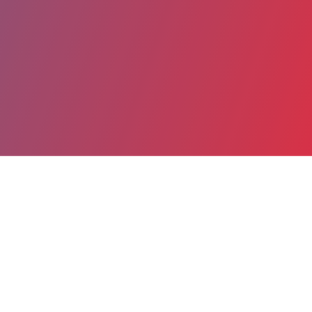
Partager
Imprimer
Coordonnées
Dr Monica-Sophia DA SILVA
Médecine interne Gériatrie