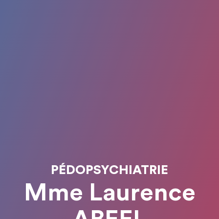
PÉDOPSYCHIATRIE
Mme Laurence