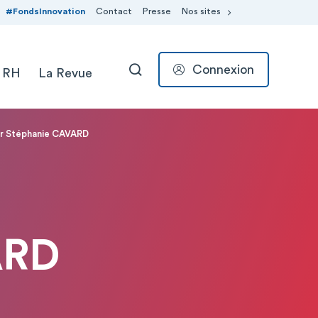
#FondsInnovation
Contact
Presse
Nos sites
Connexion
 RH
La Revue
RECHERCHER
r Stéphanie CAVARD
ARD