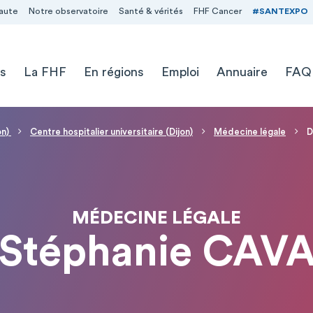
aute
Notre observatoire
Santé & vérités
FHF Cancer
#SANTEXPO
s
La FHF
En régions
Emploi
Annuaire
FAQ
on)
Centre hospitalier universitaire (Dijon)
Médecine légale
D
MÉDECINE LÉGALE
 Stéphanie CAV