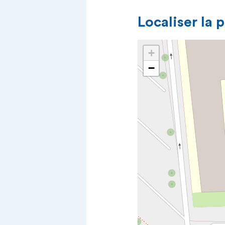
Localiser la 
+
−