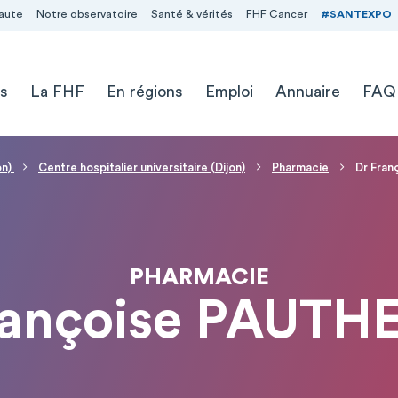
aute
Notre observatoire
Santé & vérités
FHF Cancer
#SANTEXPO
s
La FHF
En régions
Emploi
Annuaire
FAQ
on)
Centre hospitalier universitaire (Dijon)
Pharmacie
Dr Fra
PHARMACIE
rançoise PAUTH