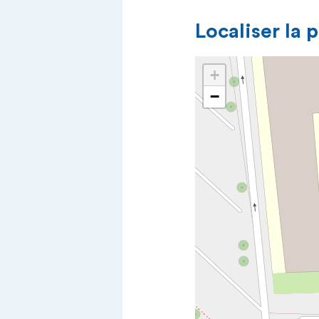
Localiser la 
+
−