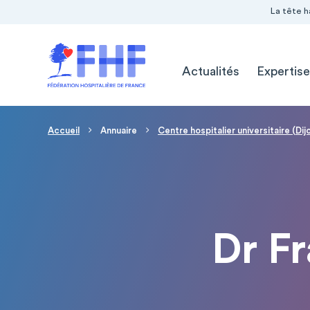
Navigation Pré-entête
Panneau de gestion des cookies
La tête h
Navigation principale
Actualités
Expertise
Fil d'Ariane
Accueil
Annuaire
Centre hospitalier universitaire (Dij
Dr F