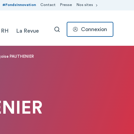
#FondsInnovation
Contact
Presse
Nos sites
Connexion
 RH
La Revue
RECHERCHER
nçoise PAUTHENIER
ENIER