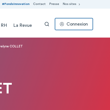
#FondsInnovation
Contact
Presse
Nos sites
Connexion
 RH
La Revue
RECHERCHER
Evelyne COLLET
ET