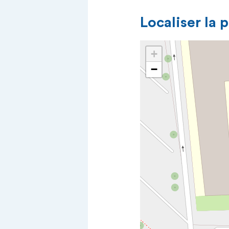
Localiser la 
+
−