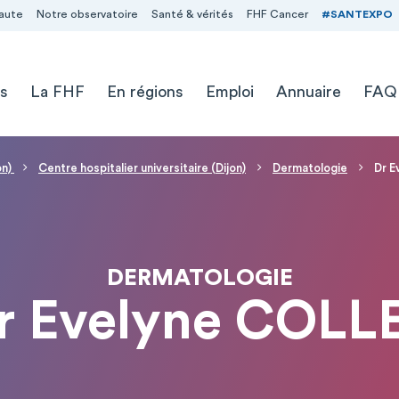
aute
Notre observatoire
Santé & vérités
FHF Cancer
#SANTEXPO
s
La FHF
En régions
Emploi
Annuaire
FAQ
on)
Centre hospitalier universitaire (Dijon)
Dermatologie
Dr 
DERMATOLOGIE
r Evelyne COLL