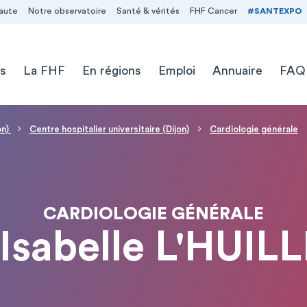
aute
Notre observatoire
Santé & vérités
FHF Cancer
#SANTEXPO
s
La FHF
En régions
Emploi
Annuaire
FAQ
on)
Centre hospitalier universitaire (Dijon)
Cardiologie générale
CARDIOLOGIE GÉNÉRALE
 Isabelle L'HUILL