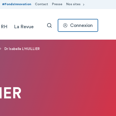
#FondsInnovation
Contact
Presse
Nos sites
Connexion
 RH
La Revue
RECHERCHER
Dr Isabelle L'HUILLIER
IER