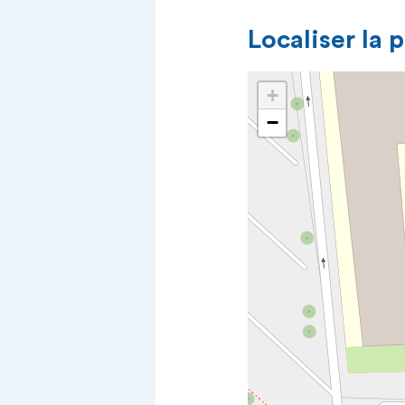
Localiser la 
+
−