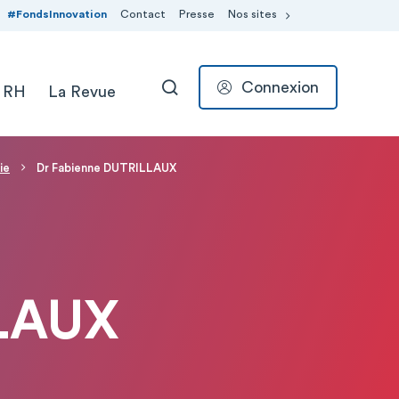
#FondsInnovation
Contact
Presse
Nos sites
Connexion
 RH
La Revue
RECHERCHER
ie
Dr Fabienne DUTRILLAUX
LLAUX