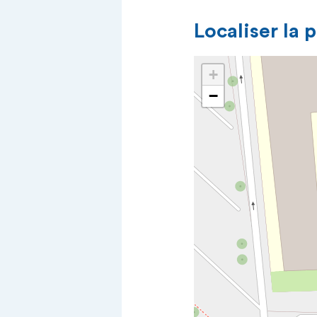
Localiser la 
+
−