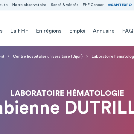
aute
Notre observatoire
Santé & vérités
FHF Cancer
#SANTEXPO
s
La FHF
En régions
Emploi
Annuaire
FAQ
on)
Centre hospitalier universitaire (Dijon)
Laboratoire hématolog
LABORATOIRE HÉMATOLOGIE
abienne DUTRI