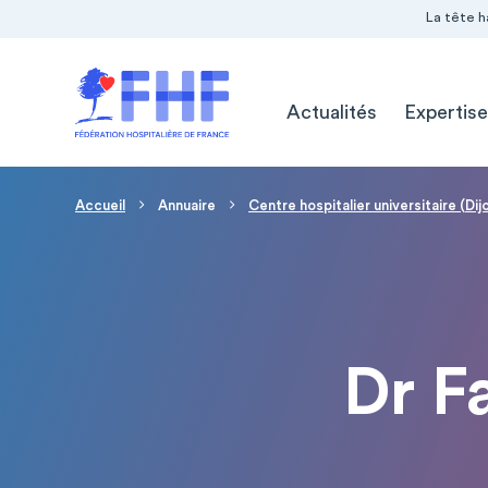
Navigation Pré-entête
Panneau de gestion des cookies
La tête h
Navigation principale
Actualités
Expertise
Fil d'Ariane
Accueil
Annuaire
Centre hospitalier universitaire (Dij
Dr F