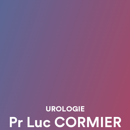
UROLOGIE
Pr Luc CORMIER