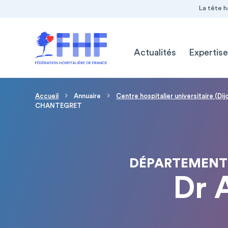
Navigation Pré-entête
Panneau de gestion des cookies
La tête h
Navigation principale
Actualités
Expertise
Fil d'Ariane
Accueil
Annuaire
Centre hospitalier universitaire (Dij
CHANTEGRET
DÉPARTEMENT 
Dr 