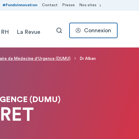
#FondsInnovation
Contact
Presse
Nos sites
Connexion
 RH
La Revue
RECHERCHER
taire de Médecine d'Urgence (DUMU)
Dr Alban
RGENCE (DUMU)
GRET