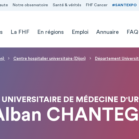
aute
Notre observatoire
Santé & vérités
FHF Cancer
#SANTEXPO
s
La FHF
En régions
Emploi
Annuaire
FAQ
on)
Centre hospitalier universitaire (Dijon)
Département Universi
UNIVERSITAIRE DE MÉDECINE D'U
Alban CHANTE