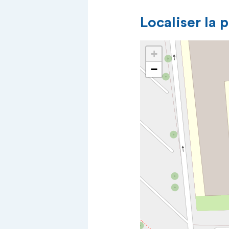
Localiser la 
+
−