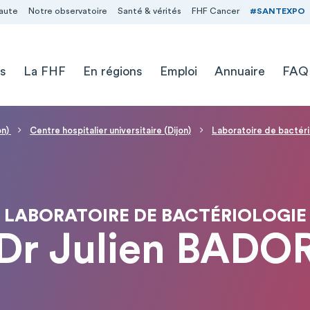
aute
Notre observatoire
Santé & vérités
FHF Cancer
#SANTEXPO
s
La FHF
En régions
Emploi
Annuaire
FAQ
on)
Centre hospitalier universitaire (Dijon)
Laboratoire de bactéri
LABORATOIRE DE BACTÉRIOLOGIE
Dr Julien BADO