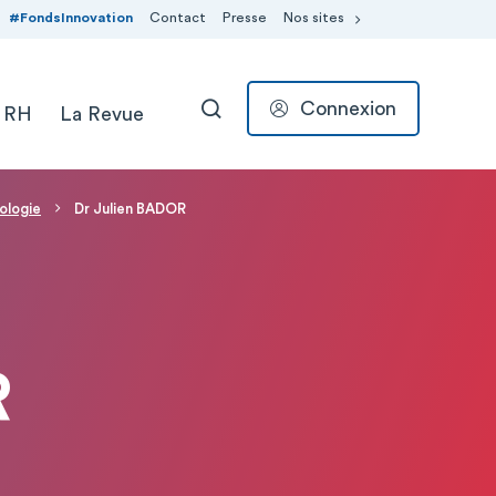
#FondsInnovation
Contact
Presse
Nos sites
Connexion
 RH
La Revue
RECHERCHER
ologie
Dr Julien BADOR
R