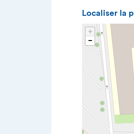
Localiser la 
+
−