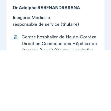
Dr Adolphe RABENANDRASANA
Imagerie Médicale
responsable de service (titulaire)
Centre hospitalier de Haute-Corrèze
Direction Commune des Hôpitaux de
Corrèze (Ussel) (Centre Hospitalier
de Haute-Corrèze (Ussel) )
2 avenue du Docteur Roullet
BP 55
19208 Ussel cedex
05 55 96 40 19
a.rabenandrasana@chussel.fr