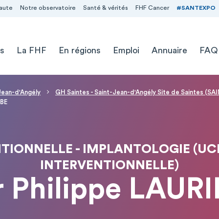
aute
Notre observatoire
Santé & vérités
FHF Cancer
#SANTEXPO
s
La FHF
En régions
Emploi
Annuaire
FAQ
-Jean-d'Angély
GH Saintes - Saint-Jean-d'Angély Site de Saintes (SA
IBE
IONNELLE - IMPLANTOLOGIE (UCI 
INTERVENTIONNELLE)
r Philippe LAURI