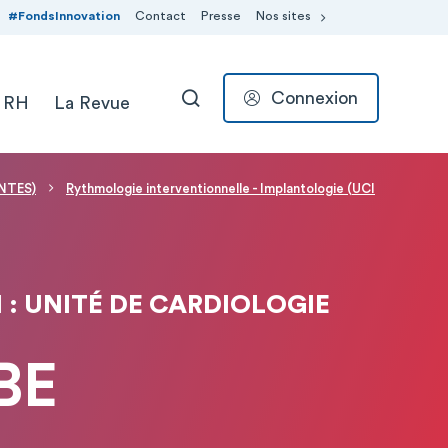
#FondsInnovation
Contact
Presse
Nos sites
Connexion
 RH
La Revue
RECHERCHER
INTES)
Rythmologie interventionnelle - Implantologie (UCI
: UNITÉ DE CARDIOLOGIE
BE