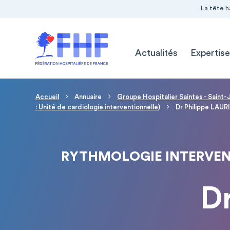
Navigation Pré-entête
Panneau de gestion des cookies
La tête h
Navigation principale
Actualités
Expertise
Fil d'Ariane
Accueil
Annuaire
Groupe Hospitalier Saintes - Saint
: Unité de cardiologie interventionnelle)
Dr Philippe LAUR
RYTHMOLOGIE INTERVENT
D