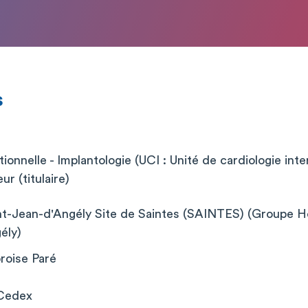
s
ionnelle - Implantologie (UCI : Unité de cardiologie inte
r (titulaire)
nt-Jean-d'Angély Site de Saintes (SAINTES) (Groupe Hos
ély)
roise Paré
Cedex