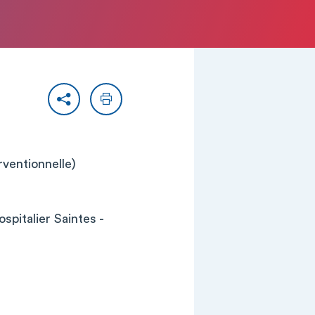
Partager
Imprimer
rventionnelle)
pitalier Saintes -