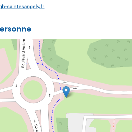
gh-saintesangely.fr
personne