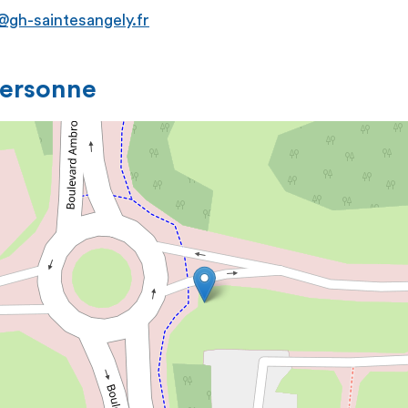
gh-saintesangely.fr
personne