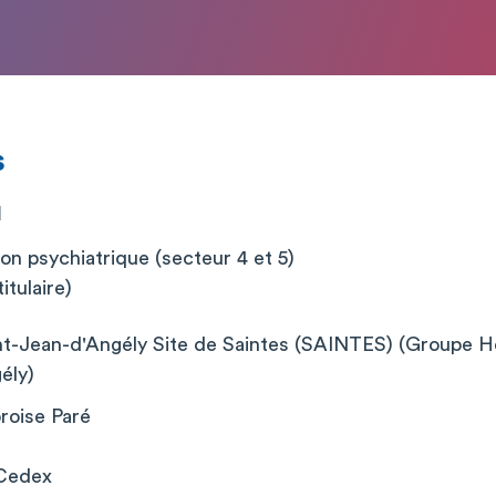
s
M
ion psychiatrique (secteur 4 et 5)
itulaire)
nt-Jean-d'Angély Site de Saintes (SAINTES) (Groupe Hos
ély)
roise Paré
Cedex