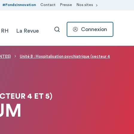
#FondsInnovation
Contact
Presse
Nos sites
Connexion
 RH
La Revue
RECHERCHER
INTES)
Unité B : Hospitalisation psychiatrique (secteur 4
CTEUR 4 ET 5)
OUM