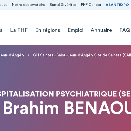
aute
Notre observatoire
Santé & vérités
FHF Cancer
#SANTEXPO
s
La FHF
En régions
Emploi
Annuaire
FAQ
-Jean-d'Angély
GH Saintes - Saint-Jean-d'Angély Site de Saintes (SA
SPITALISATION PSYCHIATRIQUE (SE
 Brahim BENA