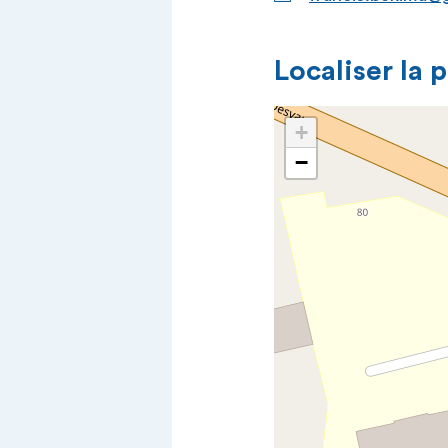
Localiser la 
+
−