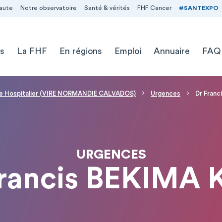
aute
Notre observatoire
Santé & vérités
FHF Cancer
#SANTEXPO
s
La FHF
En régions
Emploi
Annuaire
FAQ
e Hospitalier (VIRE NORMANDIE CALVADOS)
Urgences
Dr Fran
URGENCES
Francis BEKIMA 