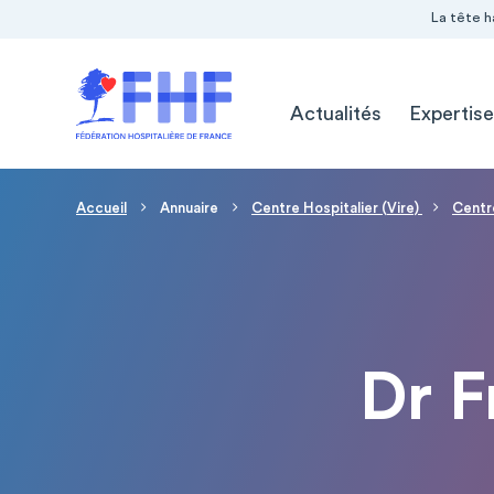
Navigation Pré-entête
Panneau de gestion des cookies
La tête h
Navigation principale
Actualités
Expertise
Fil d'Ariane
Accueil
Annuaire
Centre Hospitalier (Vire)
Centr
Dr 