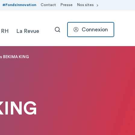
#FondsInnovation
Contact
Presse
Nos sites
Connexion
 RH
La Revue
RECHERCHER
cis BEKIMA KING
KING