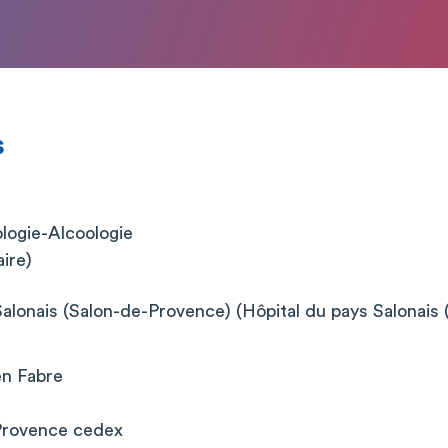
s
logie-Alcoologie
aire)
Salonais (Salon-de-Provence) (Hôpital du pays Salonais
en Fabre
Provence cedex