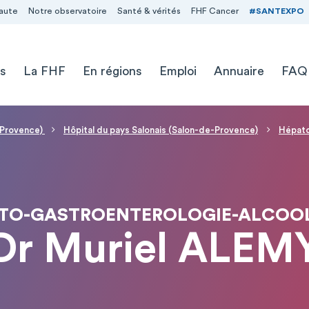
aute
Notre observatoire
Santé & vérités
FHF Cancer
#SANTEXPO
s
La FHF
En régions
Emploi
Annuaire
FAQ
e-Provence)
Hôpital du pays Salonais (Salon-de-Provence)
Hépato
TO-GASTROENTEROLOGIE-ALCOO
Dr Muriel ALEM