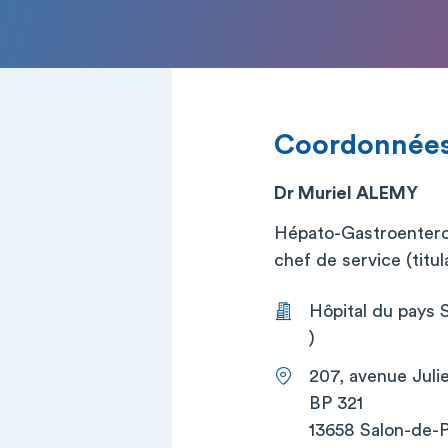
Coordonnée
Dr Muriel ALEMY
Hépato-Gastroentero
chef de service (titul
Hôpital du pays 
)
207, avenue Juli
BP 321
13658 Salon-de-