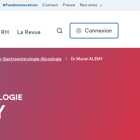
#FondsInnovation
Contact
Presse
Nos sites
Connexion
 RH
La Revue
RECHERCHER
-Gastroenterologie-Alcoologie
Dr Muriel ALEMY
LOGIE
Y