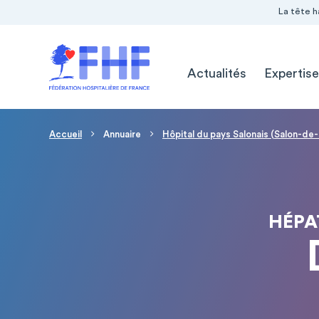
Navigation Pré-entête
Panneau de gestion des cookies
La tête h
Navigation principale
Actualités
Expertise
Fil d'Ariane
Accueil
Annuaire
Hôpital du pays Salonais (Salon-d
HÉPA