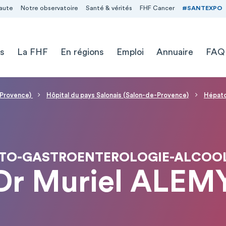
aute
Notre observatoire
Santé & vérités
FHF Cancer
#SANTEXPO
s
La FHF
En régions
Emploi
Annuaire
FAQ
e-Provence)
Hôpital du pays Salonais (Salon-de-Provence)
Hépato
TO-GASTROENTEROLOGIE-ALCOO
Dr Muriel ALEM