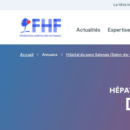
Navigation Pré-entête
Panneau de gestion des cookies
La tête h
Navigation principale
Actualités
Expertise
Fil d'Ariane
Accueil
Annuaire
Hôpital du pays Salonais (Salon-d
HÉPA