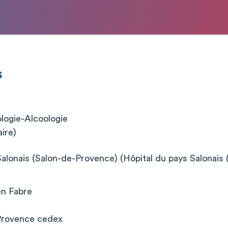
s
logie-Alcoologie
aire)
Salonais (Salon-de-Provence) (Hôpital du pays Salonais
en Fabre
Provence cedex