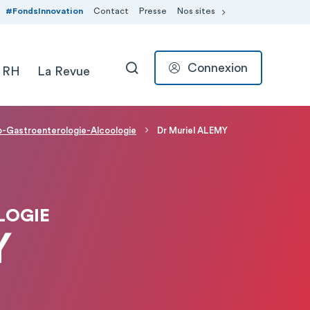
#FondsInnovation
Contact
Presse
Nos sites
Connexion
 RH
La Revue
RECHERCHER
-Gastroenterologie-Alcoologie
Dr Muriel ALEMY
LOGIE
Y