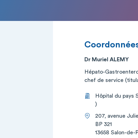
Coordonnée
Dr Muriel ALEMY
Hépato-Gastroentero
chef de service (titul
Hôpital du pays 
)
207, avenue Juli
BP 321
13658 Salon-de-