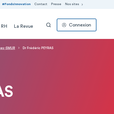
#FondsInnovation
Contact
Presse
Nos sites
Connexion
 RH
La Revue
RECHERCHER
ces-SMUR
Dr Frédéric PEYRAS
AS