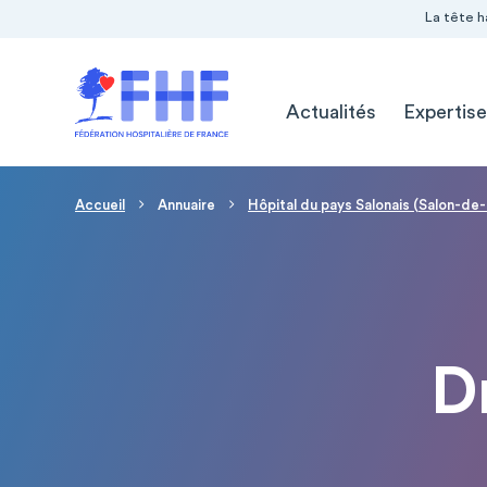
Navigation Pré-entête
Panneau de gestion des cookies
La tête h
Navigation principale
Actualités
Expertise
Fil d'Ariane
Accueil
Annuaire
Hôpital du pays Salonais (Salon-d
D