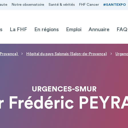
aute
Notre observatoire
Santé & vérités
FHF Cancer
#SANTEXPO
s
La FHF
En régions
Emploi
Annuaire
FAQ
e-Provence)
Hôpital du pays Salonais (Salon-de-Provence)
Urgen
URGENCES-SMUR
r Frédéric PEYR