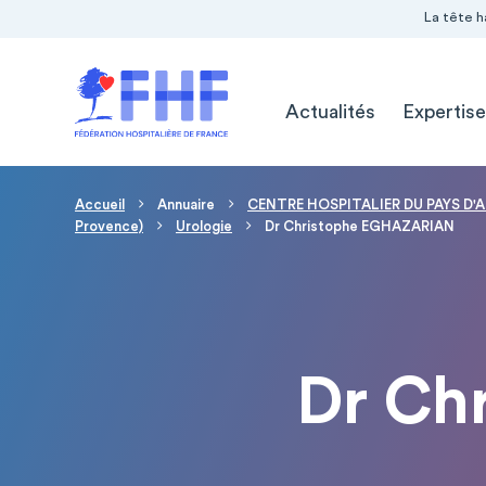
Navigation Pré-entête
Panneau de gestion des cookies
La tête h
Navigation principale
Actualités
Expertise
Fil d'Ariane
Accueil
Annuaire
CENTRE HOSPITALIER DU PAYS D'A
Provence)
Urologie
Dr Christophe EGHAZARIAN
Dr Ch