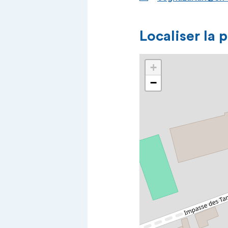
Localiser la 
+
−