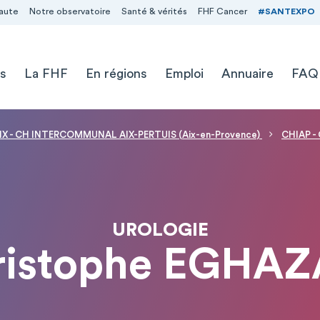
aute
Notre observatoire
Santé & vérités
FHF Cancer
#SANTEXPO
s
La FHF
En régions
Emploi
Annuaire
FAQ
IX - CH INTERCOMMUNAL AIX-PERTUIS (Aix-en-Provence)
CHIAP -
UROLOGIE
ristophe EGHA