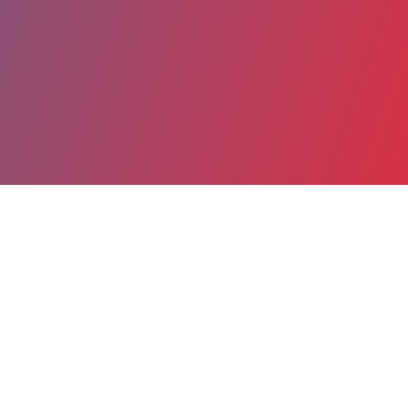
Partager
Imprimer
Coordonnées
M. Eugenio BOTTINELLI
Service Biomédical
Directeur Adjoint (titulaire)